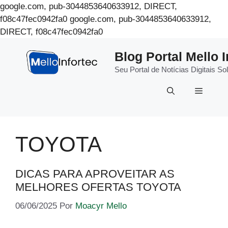
google.com, pub-3044853640633912, DIRECT,
f08c47fec0942fa0
google.com, pub-3044853640633912,
Pular
DIRECT, f08c47fec0942fa0
para
Blog Portal Mello I
o
conteúdo
Seu Portal de Notícias Digitais 
Menu
TOYOTA
DICAS PARA APROVEITAR AS
MELHORES OFERTAS TOYOTA
06/06/2025
Por
Moacyr Mello