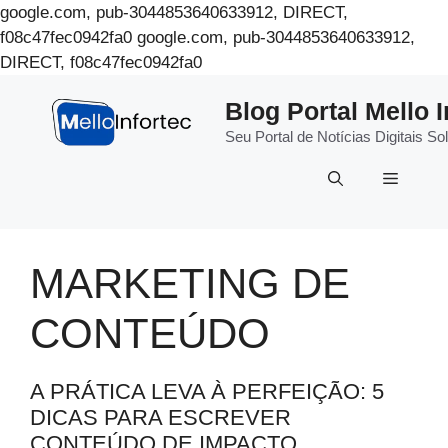
google.com, pub-3044853640633912, DIRECT,
f08c47fec0942fa0
google.com, pub-3044853640633912,
Pular
DIRECT, f08c47fec0942fa0
para
Blog Portal Mello I
o
conteúdo
Seu Portal de Notícias Digitais 
Menu
MARKETING DE
CONTEÚDO
A PRÁTICA LEVA À PERFEIÇÃO: 5
DICAS PARA ESCREVER
CONTEÚDO DE IMPACTO