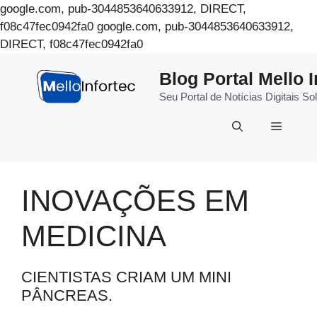
google.com, pub-3044853640633912, DIRECT,
f08c47fec0942fa0
google.com, pub-3044853640633912,
Pular
DIRECT, f08c47fec0942fa0
para
Blog Portal Mello I
o
conteúdo
Seu Portal de Notícias Digitais 
Menu
INOVAÇÕES EM
MEDICINA
CIENTISTAS CRIAM UM MINI
PÂNCREAS.