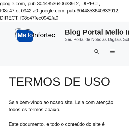
google.com, pub-3044853640633912, DIRECT,
f08c47fec0942fa0
google.com, pub-3044853640633912,
Pular
DIRECT, f08c47fec0942fa0
para
Blog Portal Mello I
o
conteúdo
Seu Portal de Notícias Digitais 
Menu
TERMOS DE USO
Seja bem-vindo ao nosso site. Leia com atenção
todos os termos abaixo.
Este documento, e todo o conteúdo do site é